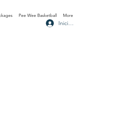
ackages
Pee Wee Basketball
More
Iniciar sesión